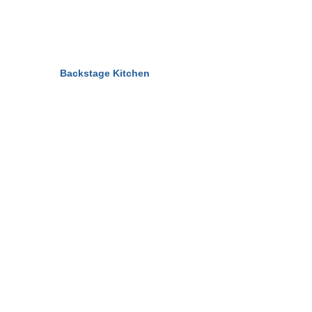
© 2011-2026
Backstage Kitchen
All Rights Reserved