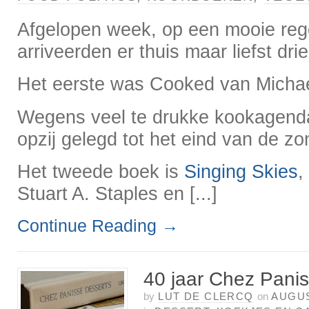
Afgelopen week, op een mooie reg
arriveerden er thuis maar liefst dr
Het eerste was Cooked van Michae
Wegens veel te drukke kookagenda
opzij gelegd tot het eind van de zo
Het tweede boek is
Singing Skies
,
Stuart A. Staples en [...]
Continue Reading
→
40 jaar Chez Pani
by
LUT DE CLERCQ
on
AUGUS