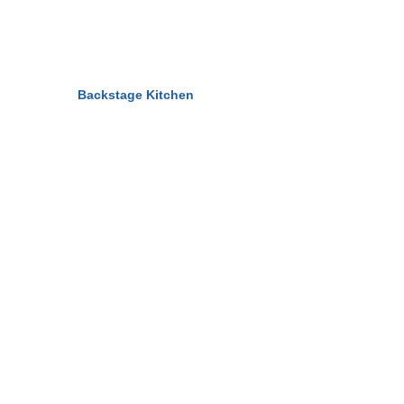
© 2011-2026
Backstage Kitchen
All Rights Reserved