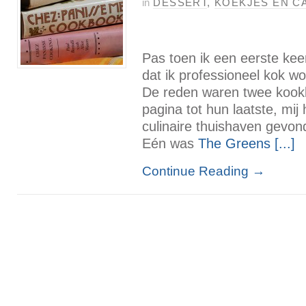
in
DESSERT
,
KOEKJES EN C
Pas toen ik een eerste keer
dat ik professioneel kok w
De reden waren twee kookb
pagina tot hun laatste, mij
culinaire thuishaven gevon
Eén was
The Greens [...]
Continue Reading
→