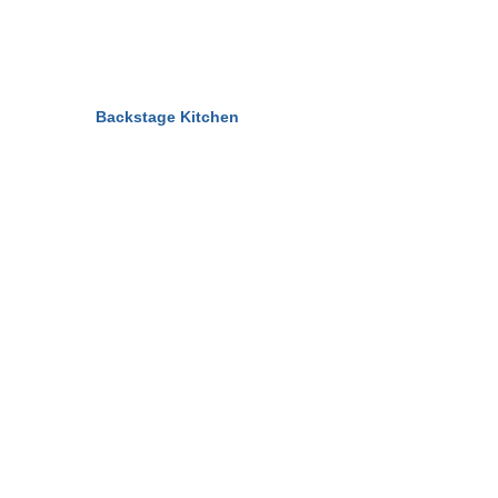
© 2011-2026
Backstage Kitchen
All Rights Reserved