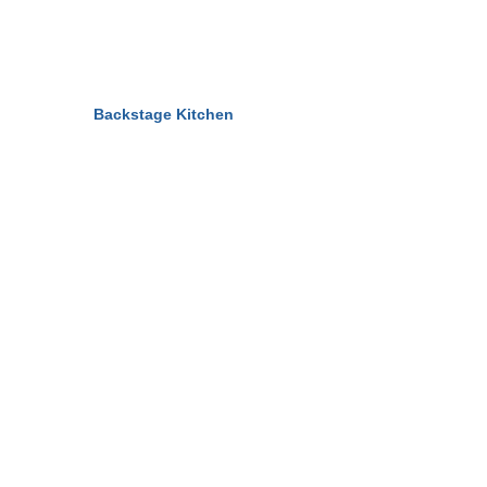
© 2011-2026
Backstage Kitchen
All Rights Reserved