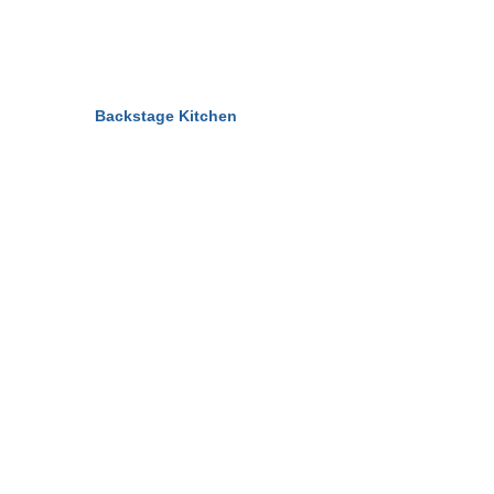
© 2011-2026
Backstage Kitchen
All Rights Reserved