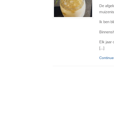
De afgel
muizenis
Ik ben bl
Binnensh
Elk jaar 
[...]
Continu