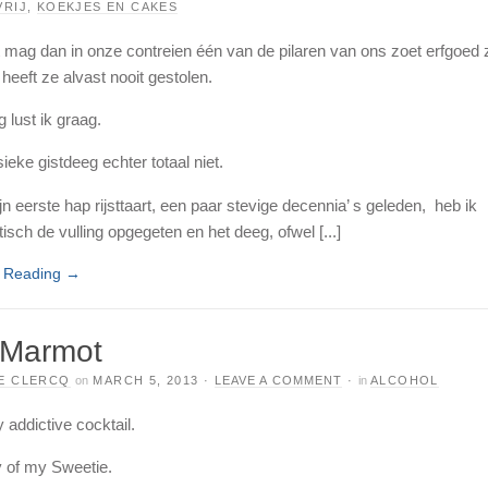
VRIJ
,
KOEKJES EN CAKES
t mag dan in onze contreien één van de pilaren van ons zoet erfgoed z
 heeft ze alvast nooit gestolen.
g lust ik graag.
ieke gistdeeg echter totaal niet.
n eerste hap rijsttaart, een paar stevige decennia’ s geleden, heb ik
sch de vulling opgegeten en het deeg, ofwel [...]
e Reading
→
 Marmot
E CLERCQ
on
MARCH 5, 2013
·
LEAVE A COMMENT
·
in
ALCOHOL
y addictive cocktail.
 of my Sweetie.