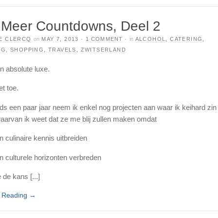
Meer Countdowns, Deel 2
E CLERCQ
on
MAY 7, 2013
·
1 COMMENT
·
in
ALCOHOL
,
CATERING
,
RG
,
SHOPPING
,
TRAVELS
,
ZWITSERLAND
n absolute luxe.
et toe.
ds een paar jaar neem ik enkel nog projecten aan waar ik keihard zin 
aarvan ik weet dat ze me blij zullen maken omdat
n culinaire kennis uitbreiden
jn culturele horizonten verbreden
de kans [...]
e Reading
→