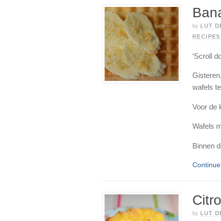
Ban
by
LUT D
RECIPES
‘Scroll d
Gisteren
wafels t
Voor de 
Wafels m
Binnen de
Continu
Citr
by
LUT D