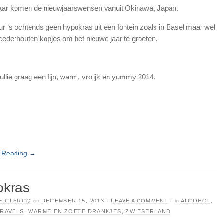
jaar komen de nieuwjaarswensen vanuit Okinawa, Japan.
ur ‘s ochtends geen hypokras uit een fontein zoals in Basel maar wel
 cederhouten kopjes om het nieuwe jaar te groeten.
ullie graag een fijn, warm, vrolijk en yummy 2014.
e Reading
→
okras
E CLERCQ
on
DECEMBER 15, 2013
·
LEAVE A COMMENT
·
in
ALCOHOL
,
TRAVELS
,
WARME EN ZOETE DRANKJES
,
ZWITSERLAND