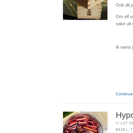
Ook dit 
Om elf u
sake uit
Ik wens j
Continu
Hyp
by
LUT D
BASEL
,