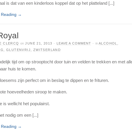
al is dat van een kinderloos koppel dat op het platteland [...]
e Reading
→
Royal
E CLERCQ
on
JUNE 21, 2013
·
LEAVE A COMMENT
·
in
ALCOHOL
,
RG
,
GLUTENVRIJ
,
ZWITSERLAND
ndelijk tijd om op strooptocht door tuin en velden te trekken en met alle
naar huis te komen.
loesems zijn perfect om in beslag te dippen en te frituren.
ote hoeveelheden siroop te maken.
te is wellicht het populairst.
et nodig om een [...]
e Reading
→