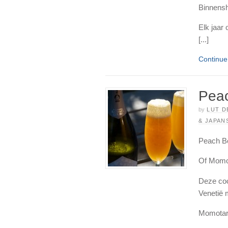
Binnensh
Elk jaar 
[...]
Continu
Pea
by
LUT D
& JAPAN
Peach B
Of Momot
Deze coc
Venetië 
Momotaro