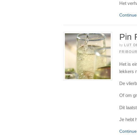
Het verha
Continu
Pin 
by
LUT D
FRIBOU
Het is ei
lekkers 
De vlierb
Of om gr
Dit laats
Je hebt h
Continu