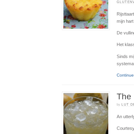
GLUTEN
Rijsttaar
mijn hart
De vullin
Het klass
Sinds mij
systemati
Continu
The
by
LUT D
An utterl
Courtesy