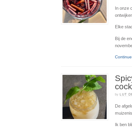
In onze c
ontwijke
Elke stad
Bij de en
november
Continu
Spic
cock
by
LUT D
De afgel
muizenis
Ik ben bl