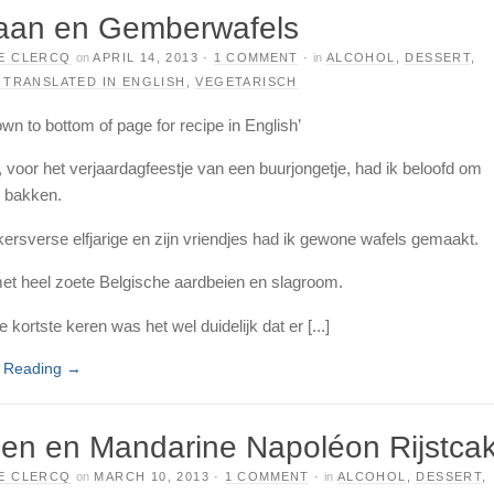
aan en Gemberwafels
E CLERCQ
on
APRIL 14, 2013
·
1 COMMENT
·
in
ALCOHOL
,
DESSERT
,
 TRANSLATED IN ENGLISH
,
VEGETARISCH
own to bottom of page for recipe in English’
, voor het verjaardagfeestje van een buurjongetje, had ik beloofd om
e bakken.
kersverse elfjarige en zijn vriendjes had ik gewone wafels gemaakt.
et heel zoete Belgische aardbeien en slagroom.
 kortste keren was het wel duidelijk dat er [...]
e Reading
→
oen en Mandarine Napoléon Rijstca
E CLERCQ
on
MARCH 10, 2013
·
1 COMMENT
·
in
ALCOHOL
,
DESSERT
,