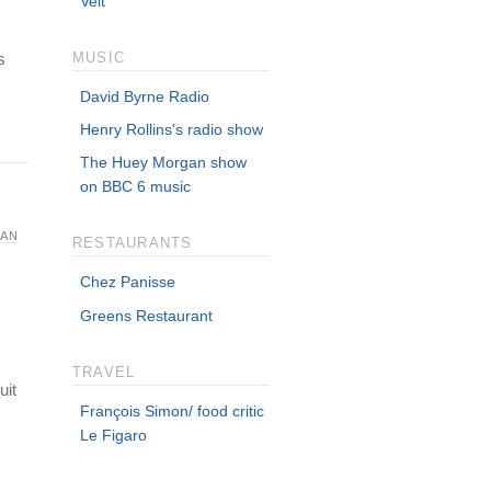
Velt
s
MUSIC
David Byrne Radio
Henry Rollins's radio show
The Huey Morgan show
on BBC 6 music
PAN
RESTAURANTS
Chez Panisse
Greens Restaurant
TRAVEL
uit
François Simon/ food critic
Le Figaro