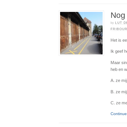
Nog 
by
LUT D
FRIBOU
Het is ee
Ik geef h
Maar sin
heb en w
A. ze mij
B. ze mi
C. ze me 
Continu