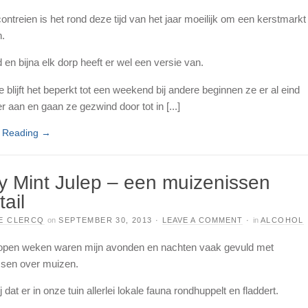
ontreien is het rond deze tijd van het jaar moeilijk om een kerstmarkt
n.
 en bijna elk dorp heeft er wel een versie van.
e blijft het beperkt tot een weekend bij andere beginnen ze er al eind
 aan en gaan ze gezwind door tot in [...]
e Reading
→
y Mint Julep – een muizenissen
tail
E CLERCQ
on
SEPTEMBER 30, 2013
·
LEAVE A COMMENT
·
in
ALCOHOL
open weken waren mijn avonden en nachten vaak gevuld met
sen over muizen.
ij dat er in onze tuin allerlei lokale fauna rondhuppelt en fladdert.