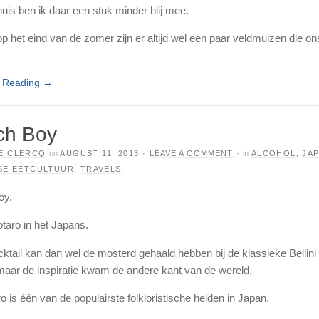
uis ben ik daar een stuk minder blij mee.
op het eind van de zomer zijn er altijd wel een paar veldmuizen die on
e Reading
→
ch Boy
E CLERCQ
on
AUGUST 11, 2013
·
LEAVE A COMMENT
·
in
ALCOHOL
,
JA
SE EETCULTUUR
,
TRAVELS
oy.
aro in het Japans.
ktail kan dan wel de mosterd gehaald hebben bij de klassieke Bellini 
maar de inspiratie kwam de andere kant van de wereld.
 is één van de populairste folkloristische helden in Japan.