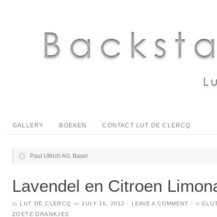
GALLERY
BOEKEN
CONTACT LUT DE CLERCQ
Paul Ullrich AG, Basel
Lavendel en Citroen Limon
by
LUT DE CLERCQ
on
JULY 16, 2012
·
LEAVE A COMMENT
·
in
GLU
ZOETE DRANKJES