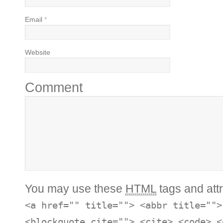
Email
*
Website
Comment
You may use these
HTML
tags and attr
<a href="" title=""> <abbr title="">
<blockquote cite=""> <cite> <code> <