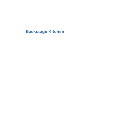
© 2011-2026
Backstage Kitchen
All Rights Reserved