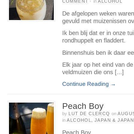
COMMENT
·
in
ALCOHOL
De afgelopen weken waren
gevuld met muizenissen ov
Ik ben blij dat er in onze tu
rondhuppelt en fladdert.
Binnenshuis ben ik daar ee
Elk jaar op het eind van de
veldmuizen die ons [...]
Continue Reading
→
Peach Boy
by
LUT DE CLERCQ
on
AUGUS
in
ALCOHOL
,
JAPAN & JAPA
Peach Boy.