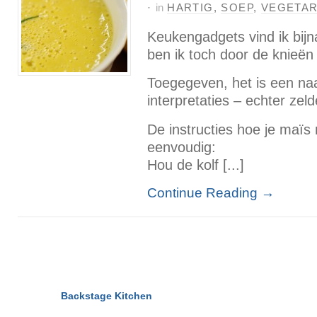
·
in
HARTIG
,
SOEP
,
VEGETAR
Keukengadgets vind ik bijn
ben ik toch door de knieën
Toegegeven, het is een na
interpretaties – echter zeld
De instructies hoe je maïs
eenvoudig:
Hou de kolf [...]
Continue Reading
→
© 2011-2026
Backstage Kitchen
All Rights Reserved