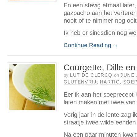
En een stevig etmaal later,
gazpacho aan het verteren
nooit of te nimmer nog ooi
Ik heb er sindsdien nog wel
Continue Reading
→
Courgette, Dille e
by
LUT DE CLERCQ
on
JUNE 
GLUTENVRIJ
,
HARTIG
,
SOE
Eer ik aan het soeprecept 
laten maken met twee van 
Vorig jaar in de lente zag i
straatje twee wilde eenden
Na een paar minuten kwam