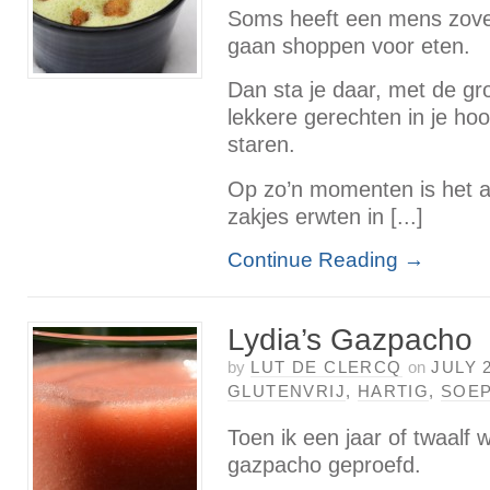
Soms heeft een mens zoveel
gaan shoppen voor eten.
Dan sta je daar, met de gr
lekkere gerechten in je hoo
staren.
Op zo’n momenten is het alt
zakjes erwten in [...]
Continue Reading
→
Lydia’s Gazpacho
by
LUT DE CLERCQ
on
JULY 2
GLUTENVRIJ
,
HARTIG
,
SOE
Toen ik een jaar of twaalf 
gazpacho geproefd.