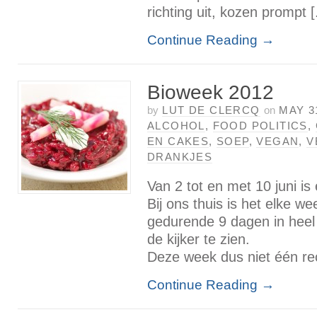
richting uit, kozen prompt [.
Continue Reading
→
Bioweek 2012
by
LUT DE CLERCQ
on
MAY 3
ALCOHOL
,
FOOD POLITICS
,
EN CAKES
,
SOEP
,
VEGAN
,
V
DRANKJES
Van 2 tot en met 10 juni i
Bij ons thuis is het elke w
gedurende 9 dagen in heel 
de kijker te zien.
Deze week dus niet één rec
Continue Reading
→