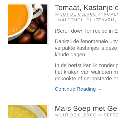
Tomaat, Kastanje e
by
LUT DE CLERCQ
on
NOVEM
·
in
ALCOHOL
,
GLUTENVRIJ
,
(Scroll down for recipe in E
Dankzij de fenomenale uit
verpakte kastanjes is deze
koude dagen.
In de herfst kan ik zonde
het kraken van walnoten m
gekookte of geroosterde het
Continue Reading
→
Maïs Soep met Ge
by
LUT DE CLERCQ
on
SEPTE