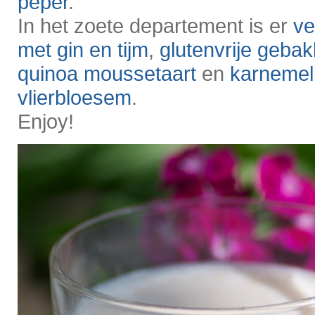
peper
.
In het zoete departement is er
ve
met gin en tijm
,
glutenvrije geba
quinoa moussetaart
en
karnemel
vlierbloesem
.
Enjoy!