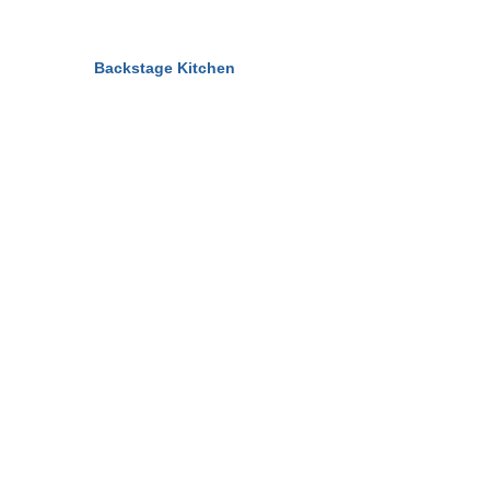
© 2011-2026
Backstage Kitchen
All Rights Reserved